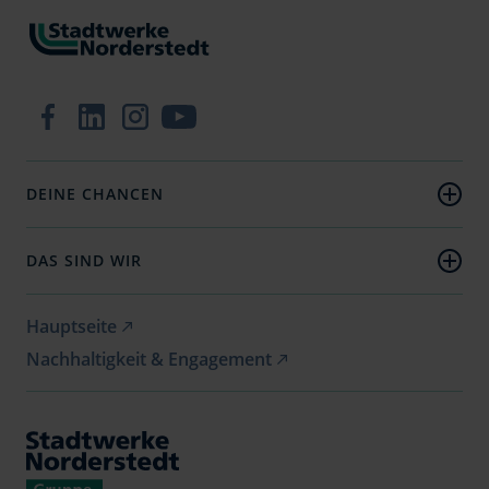
Zur Facebook-Seite
Zum LinkedIn-Profil
Zum Instagram-Profil
Zum YouTube-Kanal
DEINE CHANCEN
Jobs
Ausbildung
DAS SIND WIR
Duales Studium
Unternehmen
Nachhaltigkeit
Hauptseite
Nachhaltigkeit & Engagement