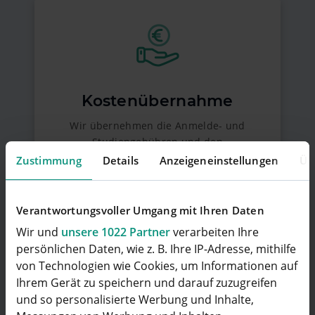
Kostenübernahme
Wir übernehmen die Anmelde- und
Studiengebühren und den
Studentenwerksbeitrag für dich.
Zustimmung
Details
Anzeigeneinstellungen
Üb
Außerdem übernehmen wir Schulungs-
und Seminarkosten und die Teilnahme am
Mathematik-Brückenkurs an der FH Wedel.
Verantwortungsvoller Umgang mit Ihren Daten
Wir und
unsere 1022 Partner
verarbeiten Ihre
persönlichen Daten, wie z. B. Ihre IP-Adresse, mithilfe
von Technologien wie Cookies, um Informationen auf
Ihrem Gerät zu speichern und darauf zuzugreifen
und so personalisierte Werbung und Inhalte,