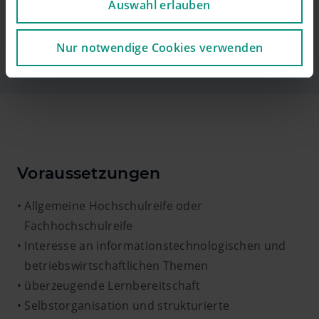
Auswahl erlauben
Wir verwenden Cookies, um Inhalte und Anzeigen zu
kannst du nach Absprache auch mobil von
personalisieren, Funktionen für soziale Medien
zu Hause arbeiten.
anbieten zu können und die Zugriffe auf unsere
Nur notwendige Cookies verwenden
Website zu analysieren. Sie können das Setzen von
Cookies jederzeit über Ihren Browser oder unsere
Webseite unterbinden. Dies kann allerdings zu
Einschränkungen im Nutzererlebnis der Webseite
führen.
Voraussetzungen
Allgemeine Hochschulreife oder
Fachhochschulreife
Interesse an informationstechnologischen und
betriebswirtschaftlichen Themen
überzeugende Lernbereitschaft
Selbstorganisation und strukturierte